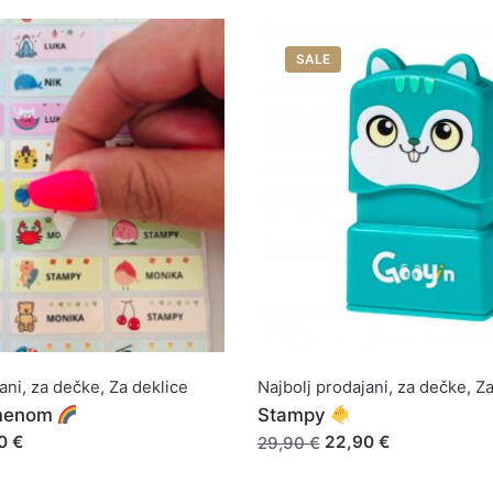
SALE
ani
,
za dečke
,
Za deklice
Najbolj prodajani
,
za dečke
,
Za
imenom
Stampy
0 €
22,90 €
29,90 €