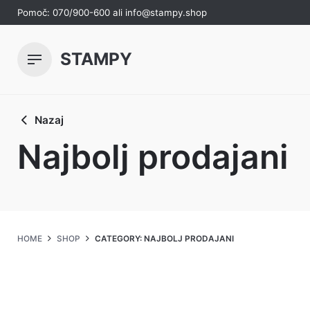
Skip
Pomoč:
070/900-600
ali
info@stampy.shop
to
content
STAMPY
Nazaj
Najbolj prodajani
HOME
SHOP
CATEGORY: NAJBOLJ PRODAJANI