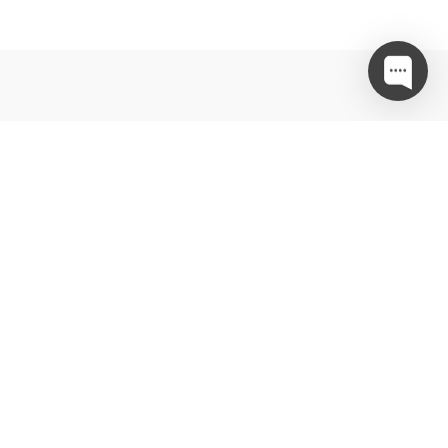
…in ne zamudite akcij in posebnih ponudb