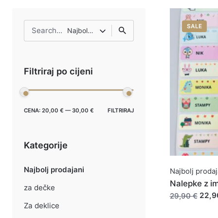
Search
SALE
Najbolj prodajani
for
Filtriraj po cijeni
Min
Max
CENA:
20,00 €
—
30,00 €
FILTRIRAJ
cena
cena
Kategorije
Najbolj prodajani
Najbolj prodaj
Nalepke z 
za dečke
22,9
29,90 €
Za deklice