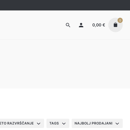
0
0,00
€
ZETO RAZVRŠČANJE
TAGS
NAJBOLJ PRODAJANI