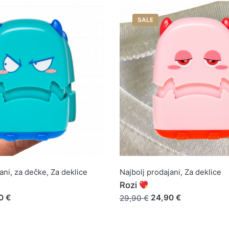
SALE
ani
,
za dečke
,
Za deklice
Najbolj prodajani
,
Za deklice
Rozi
0 €
24,90 €
29,90 €