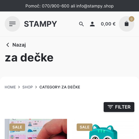
Skip
Pomoč:
070/900-600
ali
info@stampy.shop
to
content
0
STAMPY
0,00
€
Nazaj
za dečke
HOME
SHOP
CATEGORY: ZA DEČKE
FILTER
SALE
SALE