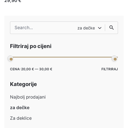
29,90 €
Search
za dečke
for
Filtriraj po cijeni
Min
Max
CENA:
20,00 €
—
30,00 €
FILTRIRAJ
cena
cena
Kategorije
Najbolj prodajani
za dečke
Za deklice